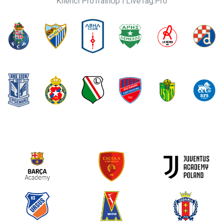
Klienci ProTrainUp i LiveTag.Pro